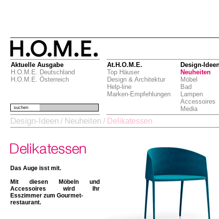
Aktuelle Ausgabe
At.H.O.M.E.
Design-Idee
H.O.M.E. Deutschland
Top Häuser
Neuheiten
H.O.M.E. Österreich
Design & Architektur
Möbel
Help-line
Bad
Marken-Empfehlungen
Lampen
Accessoires
suchen
Media
Design-Ideen
Neuheiten
/
/
Delikatessen
Das Auge isst mit.
Mit diesen Möbeln und
Accessoires wird Ihr
Esszimmer zum Gourmet-
restaurant.