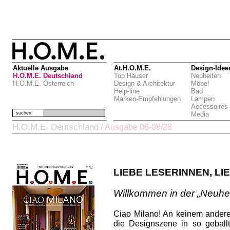
Aktuelle Ausgabe
At.H.O.M.E.
Design-Idee
H.O.M.E. Deutschland
Top Häuser
Neuheiten
H.O.M.E. Österreich
Design & Architektur
Möbel
Help-line
Bad
Marken-Empfehlungen
Lampen
Accessoires
suchen
Media
H.O.M.E. Deutschland
/
Ausgabe 06-08/28
LIEBE LESERINNEN, LI
Willkommen in der „Neuhei
Ciao Milano! An keinem andere
die Designszene in so gebal