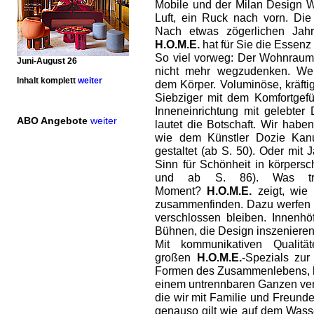
Mobile und der Milan Design W
Luft, ein Ruck nach vorn. Die
Nach etwas zögerlichen Jahr
H.O.M.E.
hat für Sie die Essenz
So viel vorweg: Der Wohnraum 
Juni-August 26
nicht mehr wegzudenken. Wei
Inhalt komplett
weiter
dem Körper. Voluminöse, kräfti
Siebziger mit dem Komfortgefü
Inneneinrichtung mit gelebter D
ABO Angebote
weiter
lautet die Botschaft. Wir hab
wie dem Künstler Dozie Kanu
gestaltet (ab S. 50). Oder mit
Sinn für Schönheit in körpers
und ab S. 86). Was tr
Moment?
H.O.M.E.
zeigt, wie 
zusammenfinden. Dazu werfen wi
verschlossen bleiben. Innenh
Bühnen, die Design inszenieren 
Mit kommunikativen Qualit
großen
H.O.M.E.
-Spezials zu
Formen des Zusammenlebens, b
einem untrennbaren Ganzen ver
die wir mit Familie und Freund
genauso gilt wie auf dem Wass