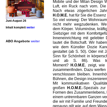
Mobile und der Milan Design W
Luft, ein Ruck nach vorn. Die
Nach etwas zögerlichen Jahr
H.O.M.E.
hat für Sie die Essenz
So viel vorweg: Der Wohnraum 
Juni-August 26
nicht mehr wegzudenken. Wei
Inhalt komplett
weiter
dem Körper. Voluminöse, kräfti
Siebziger mit dem Komfortgefü
Inneneinrichtung mit gelebter D
ABO Angebote
weiter
lautet die Botschaft. Wir hab
wie dem Künstler Dozie Kanu
gestaltet (ab S. 50). Oder mit
Sinn für Schönheit in körpers
und ab S. 86). Was tr
Moment?
H.O.M.E.
zeigt, wie 
zusammenfinden. Dazu werfen wi
verschlossen bleiben. Innenh
Bühnen, die Design inszenieren 
Mit kommunikativen Qualit
großen
H.O.M.E.
-Spezials zu
Formen des Zusammenlebens, b
einem untrennbaren Ganzen ver
die wir mit Familie und Freund
genauso gilt wie auf dem Wass