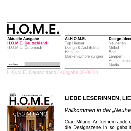
Aktuelle Ausgabe
At.H.O.M.E.
Design-Idee
H.O.M.E. Deutschland
Top Häuser
Neuheiten
H.O.M.E. Österreich
Design & Architektur
Möbel
Help-line
Bad
Marken-Empfehlungen
Lampen
Accessoires
suchen
Media
H.O.M.E. Deutschland
/
Ausgabe 06-08/28
LIEBE LESERINNEN, LI
Willkommen in der „Neuhei
Ciao Milano! An keinem andere
die Designszene in so gebal