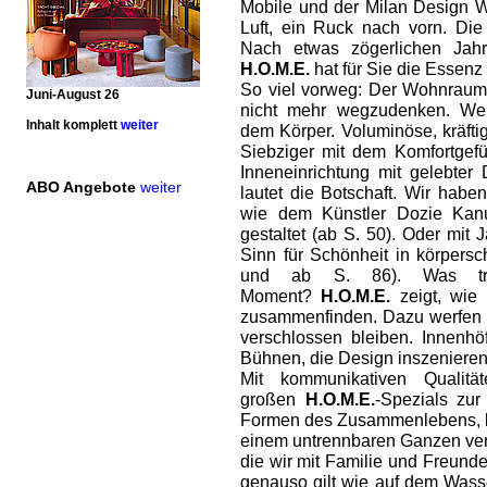
Mobile und der Milan Design W
Luft, ein Ruck nach vorn. Die
Nach etwas zögerlichen Jahr
H.O.M.E.
hat für Sie die Essenz
So viel vorweg: Der Wohnraum 
Juni-August 26
nicht mehr wegzudenken. Wei
Inhalt komplett
weiter
dem Körper. Voluminöse, kräfti
Siebziger mit dem Komfortgefü
Inneneinrichtung mit gelebter D
ABO Angebote
weiter
lautet die Botschaft. Wir hab
wie dem Künstler Dozie Kanu
gestaltet (ab S. 50). Oder mit
Sinn für Schönheit in körpers
und ab S. 86). Was tr
Moment?
H.O.M.E.
zeigt, wie 
zusammenfinden. Dazu werfen wi
verschlossen bleiben. Innenh
Bühnen, die Design inszenieren 
Mit kommunikativen Qualit
großen
H.O.M.E.
-Spezials zu
Formen des Zusammenlebens, b
einem untrennbaren Ganzen ver
die wir mit Familie und Freund
genauso gilt wie auf dem Wass