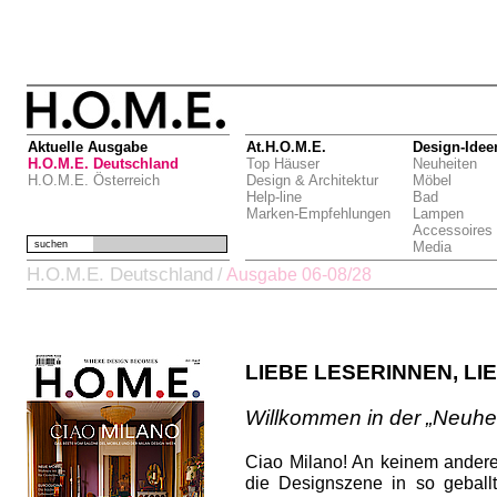
Aktuelle Ausgabe
At.H.O.M.E.
Design-Idee
H.O.M.E. Deutschland
Top Häuser
Neuheiten
H.O.M.E. Österreich
Design & Architektur
Möbel
Help-line
Bad
Marken-Empfehlungen
Lampen
Accessoires
suchen
Media
H.O.M.E. Deutschland
/
Ausgabe 06-08/28
LIEBE LESERINNEN, LI
Willkommen in der „Neuhei
Ciao Milano! An keinem andere
die Designszene in so gebal