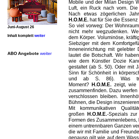
Mobile und der Milan Design W
Luft, ein Ruck nach vorn. Die
Nach etwas zögerlichen Jahr
H.O.M.E.
hat für Sie die Essenz
So viel vorweg: Der Wohnraum 
Juni-August 26
nicht mehr wegzudenken. Wei
Inhalt komplett
weiter
dem Körper. Voluminöse, kräfti
Siebziger mit dem Komfortgefü
Inneneinrichtung mit gelebter D
ABO Angebote
weiter
lautet die Botschaft. Wir hab
wie dem Künstler Dozie Kanu
gestaltet (ab S. 50). Oder mit
Sinn für Schönheit in körpers
und ab S. 86). Was tr
Moment?
H.O.M.E.
zeigt, wie 
zusammenfinden. Dazu werfen wi
verschlossen bleiben. Innenh
Bühnen, die Design inszenieren 
Mit kommunikativen Qualit
großen
H.O.M.E.
-Spezials zu
Formen des Zusammenlebens, b
einem untrennbaren Ganzen ver
die wir mit Familie und Freund
genauso gilt wie auf dem Wass