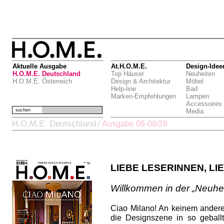
Aktuelle Ausgabe
At.H.O.M.E.
Design-Idee
H.O.M.E. Deutschland
Top Häuser
Neuheiten
H.O.M.E. Österreich
Design & Architektur
Möbel
Help-line
Bad
Marken-Empfehlungen
Lampen
Accessoires
suchen
Media
H.O.M.E. Deutschland
/
Ausgabe 06-08/28
LIEBE LESERINNEN, LI
Willkommen in der „Neuhei
Ciao Milano! An keinem andere
die Designszene in so gebal