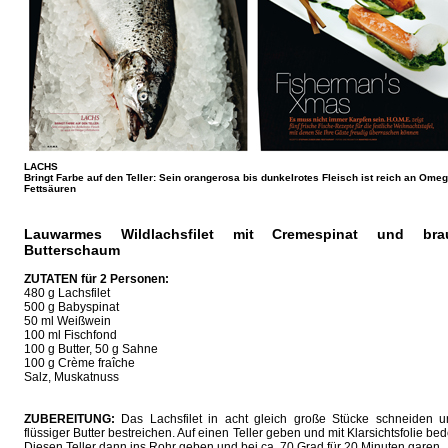
LACHS
Bringt Farbe auf den Teller: Sein orangerosa bis dunkelrotes Fleisch ist reich an Omeg
Fettsäuren
Lauwarmes Wildlachsfilet mit Cremespinat und bra
Butterschaum
ZUTATEN für 2 Personen:
480 g Lachsfilet
500 g Babyspinat
50 ml Weißwein
100 ml Fischfond
100 g Butter, 50 g Sahne
100 g Crème fraîche
Salz, Muskatnuss
ZUBEREITUNG:
Das Lachsfilet in acht gleich große Stücke schneiden u
flüssiger Butter bestreichen. Auf einen Teller geben und mit Klarsichtsfolie be
Diesen Teller dann ins Rohr geben und bei ca. 70 Grad für 20 Minuten garen.