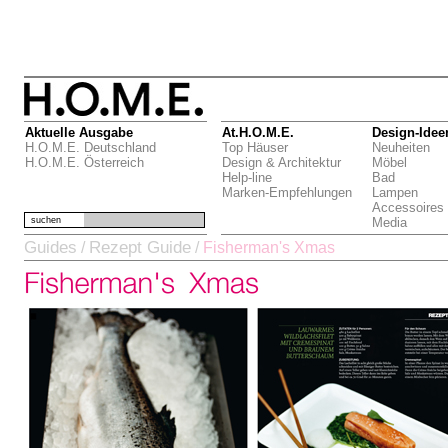
Aktuelle Ausgabe
At.H.O.M.E.
Design-Idee
H.O.M.E. Deutschland
Top Häuser
Neuheiten
H.O.M.E. Österreich
Design & Architektur
Möbel
Help-line
Bad
Marken-Empfehlungen
Lampen
Accessoires
suchen
Media
Guides
Rezept Guide
/
/
Fisherman's Xmas