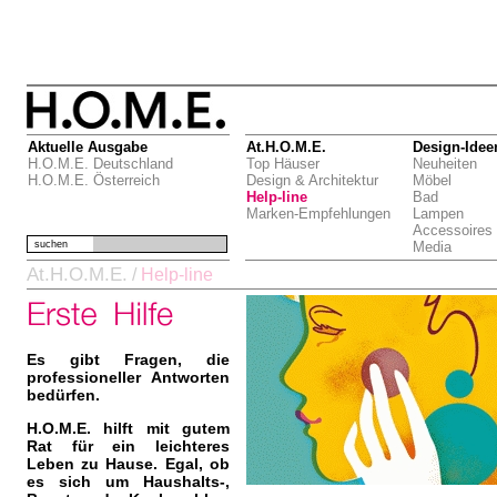
Aktuelle Ausgabe
At.H.O.M.E.
Design-Idee
H.O.M.E. Deutschland
Top Häuser
Neuheiten
H.O.M.E. Österreich
Design & Architektur
Möbel
Help-line
Bad
Marken-Empfehlungen
Lampen
Accessoires
suchen
Media
At.H.O.M.E.
/
Help-line
Es gibt Fragen, die
professioneller Antworten
bedürfen.
H.O.M.E. hilft mit gutem
Rat für ein leichteres
Leben zu Hause. Egal, ob
es sich um Haushalts-,