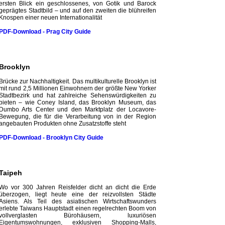
ersten Blick ein geschlossenes, von Gotik und Barock
geprägtes Stadtbild – und auf den zweiten die blühreifen
Knospen einer neuen Internationalität
PDF-Download - Prag City
Guide
Brooklyn
Brücke zur Nachhaltigkeit. Das multikulturelle­ Brooklyn ist
mit rund 2,5 Millionen­ Einwohnern der größte New Yorker
Stadtbezirk und hat zahlreiche Sehenswürdig­keiten zu
bieten – wie Coney Island, das Brooklyn­ Museum, das
Dumbo Arts Center und den Marktplatz der Locavore-
Bewegung, die für die Verarbeitung von in der Region
angebauten Produkten ohne Zusatzstoffe steht
PDF-Download - Brooklyn City
Guide
Taipeh
Wo vor 300 Jahren Reisfelder dicht an dicht die Erde
überzogen, liegt heute eine der reizvollsten Städte
Asiens. Als Teil des asiatischen Wirtschaftswunders
erlebte Taiwans Hauptstadt einen regelrechten Boom von
vollverglasten Bürohäusern, luxuriösen
Eigentumswohnungen, exklusiven Shopping-Malls,