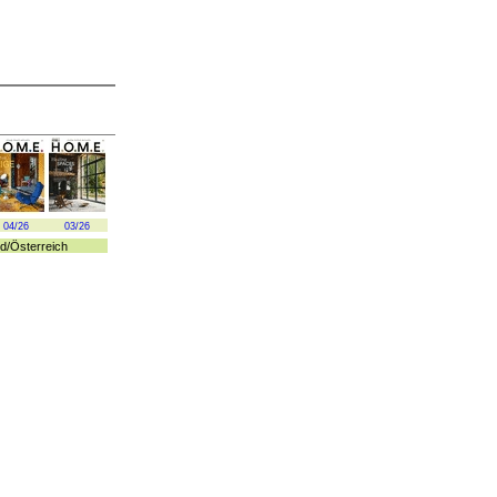
04/26
03/26
d
/
Österreich