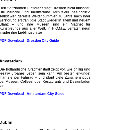
Den Spitznamen Elbflorenz trägt Dresden nicht umsonst:
Die barocke und mediterrane Architektur beeindruckt
selbst weit gereiste Weltenbummler. 70 Jahre nach ihrer
Zerstörung erstrahlt die Stadt wieder in altem und neuem
Glanz – und ihre Museen sind ein Magnet für
Kunstfreunde aus aller Welt. In H.O.M.E. verraten neun
Insider ihre Lieblingsplätze
PDF-Download - Dresden City
Guide
Amsterdam
Die holländische Grachtenstadt zeigt vor, wie chillig und
kreativ urbanes Leben sein kann. Am besten erkundet
man sie per Fahrrad – und plant viele Zwischenstopps
bei Museen, Coffeeshops, Restaurants und Designläden
ein
PDF-Download - Amsterdam City
Guide
Dublin