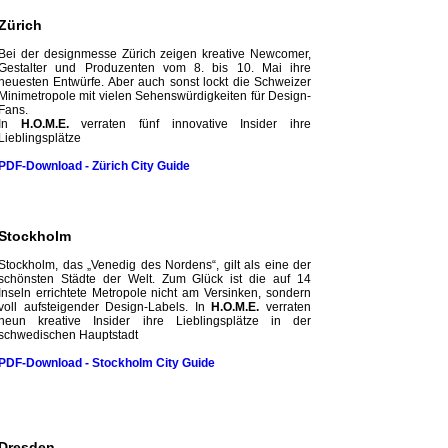
Zürich
Bei der designmesse Zürich zeigen kreative Newcomer,
Gestalter und Produzenten vom 8. bis 10. Mai ihre
neuesten Entwürfe. Aber auch sonst lockt die Schweizer
Mini­metropole mit vielen Sehenswürdigkeiten für Design-
Fans.
In
H.O.M.E.
verraten fünf innovative Insider ihre
Lieblingsplätze
PDF-Download - Zürich City
Guide
Stockholm
Stockholm, das „Venedig des Nordens“, gilt als eine der
schönsten Städte der Welt. Zum Glück ist die auf 14
Inseln errichtete Metropole nicht am Versinken, sondern
voll aufsteigender Design-Labels. In
H.O.M.E.
verraten
neun kreative Insider ihre Lieblingsplätze in der
schwedischen Hauptstadt
PDF-Download - Stockholm City
Guide
Dresden