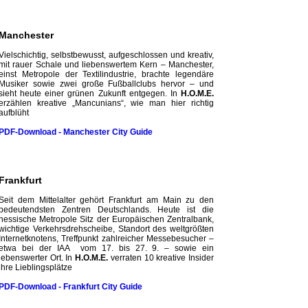
Manchester
Vielschichtig, selbstbewusst, aufgeschlossen und kreativ,
mit rauer Schale und liebenswertem Kern – Manchester,
einst Metropole der Textil­industrie, brachte legendäre
Musiker sowie zwei große Fußballclubs hervor – und
sieht heute einer grünen Zukunft entgegen. In
H.O.M.E.
erzählen kreative „Mancunians“, wie man hier richtig
aufblüht
PDF-Download - Manchester City
Guide
Frankfurt
Seit dem Mittelalter gehört Frankfurt am Main zu den
bedeutendsten Zentren Deutschlands. Heute ist die
hessische Metropole Sitz der Europäischen Zentralbank,
wichtige Verkehrsdrehscheibe, Standort des weltgrößten
Internetknotens, Treffpunkt zahlreicher Messebesucher –
etwa bei der IAA vom 17. bis 27. 9. – sowie ein
lebenswerter Ort. In
H.O.M.E.
verraten 10 kreative Insider
ihre Lieblingsplätze
PDF-Download - Frankfurt City
Guide