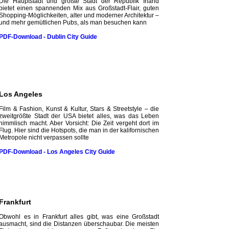
Die Hauptstadt und größte Stadt der Republik Irland
bietet einen spannenden Mix aus Großstadt-Flair, guten
Shopping-Möglichkeiten, alter und moderner Architektur –
und mehr gemütlichen Pubs, als man besuchen kann
PDF-Download - Dublin City
Guide
Los Angeles
Film & Fashion, Kunst & Kultur, Stars & Streetstyle – die
zweitgrößte Stadt der USA bietet alles, was das Leben
himmlisch macht. Aber Vorsicht: Die Zeit vergeht dort im
Flug. Hier sind die Hotspots, die man in der kalifornischen
Metropole nicht verpassen sollte
PDF-Download - Los Angeles City
Guide
Frankfurt
Obwohl es in Frankfurt alles gibt, was eine Großstadt
ausmacht, sind die Distanzen überschaubar. Die meisten