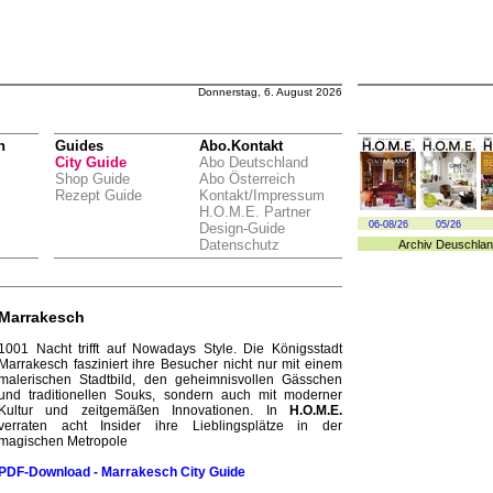
Donnerstag, 6. August 2026
n
Guides
Abo.Kontakt
City Guide
Abo Deutschland
Shop Guide
Abo Österreich
Rezept Guide
Kontakt/Impressum
H.O.M.E. Partner
06-08/26
05/26
Design-Guide
Datenschutz
Archiv
Deuschlan
Marrakesch
1001 Nacht trifft auf Nowadays Style. Die Königsstadt
Marrakesch fasziniert ihre Besucher nicht nur mit einem
malerischen Stadtbild, den geheimnisvollen Gässchen
und traditionellen Souks, sondern auch mit moderner
Kultur und zeitgemäßen Innovationen. In
H.O.M.E.
verraten acht Insider ihre Lieblingsplätze in der
magischen Metropole
PDF-Download - Marrakesch City
Guide