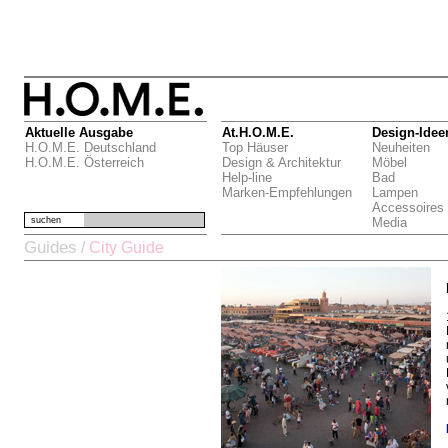
Aktuelle Ausgabe
At.H.O.M.E.
Design-Idee
H.O.M.E. Deutschland
Top Häuser
Neuheiten
H.O.M.E. Österreich
Design & Architektur
Möbel
Help-line
Bad
Marken-Empfehlungen
Lampen
Accessoires
suchen
Media
Guides
/
City Guide