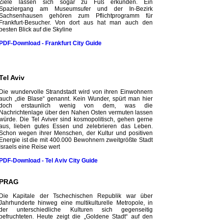
Ziele lassen sich sogar zu Fuß erkunden. Ein
Spaziergang am Museumsufer und der In-Bezirk
Sachsenhausen gehören zum Pflichtprogramm für
Frankfurt-Besucher. Von dort aus hat man auch den
besten Blick auf die Skyline
PDF-Download - Frankfurt City
Guide
Tel Aviv
Die wundervolle Strandstadt wird von ihren Einwohnern
auch „die Blase“ genannt. Kein Wunder, spürt man hier
doch erstaunlich wenig von dem, was die
Nachrichtenlage über den Nahen Osten vermuten lassen
würde. Die Tel Aviver sind kosmopolitisch, gehen gerne
aus, lieben gutes Essen und zelebrieren das Leben.
Schon wegen ihrer Menschen, der Kultur und positiven
Energie ist die mit 400.000 Bewohnern zweitgrößte Stadt
Israels eine Reise wert
PDF-Download - Tel Aviv City
Guide
PRAG
Die Kapitale der Tschechischen Republik war über
Jahrhunderte hinweg eine multikulturelle Metropole, in
der unterschiedliche Kulturen sich gegenseitig
befruchteten. Heute zeigt die „Goldene Stadt“ auf den