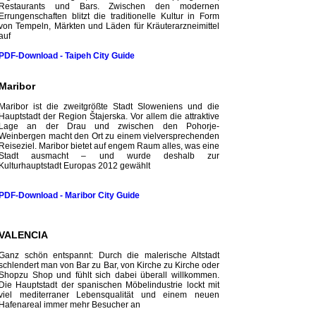
Restaurants und Bars. Zwischen den modernen
Errungenschaften blitzt die traditionelle Kultur in Form
von Tempeln, Märkten und Läden für Kräuterarzneimittel
auf
PDF-Download - Taipeh City
Guide
Maribor
Maribor ist die zweitgrößte Stadt Sloweniens und die
Hauptstadt der Region Štajerska. Vor allem die attraktive
Lage an der Drau und zwischen den Pohorje-
Weinbergen macht den Ort zu einem vielversprechenden
Reiseziel. Maribor bietet auf engem Raum alles, was eine
Stadt ausmacht – und wurde deshalb zur
Kulturhauptstadt Europas 2012 gewählt
PDF-Download - Maribor City
Guide
VALENCIA
Ganz schön entspannt: Durch die malerische Altstadt
schlendert man von Bar zu Bar, von Kirche zu Kirche oder
Shopzu Shop und fühlt sich dabei überall willkommen.
Die Hauptstadt der spanischen Möbelindustrie lockt mit
viel mediterraner Lebensqualität und einem neuen
Hafenareal immer mehr Besucher an